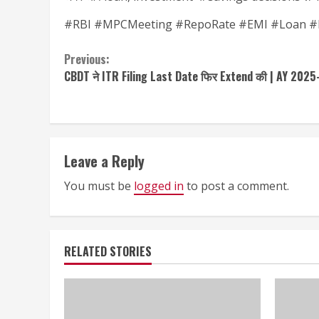
#RBI #MPCMeeting #RepoRate #EMI #Loan #F
Continue
Previous:
CBDT ने ITR Filing Last Date फिर Extend की | AY 2025
Reading
Leave a Reply
You must be
logged in
to post a comment.
RELATED STORIES