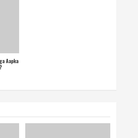
ega Aapka
?